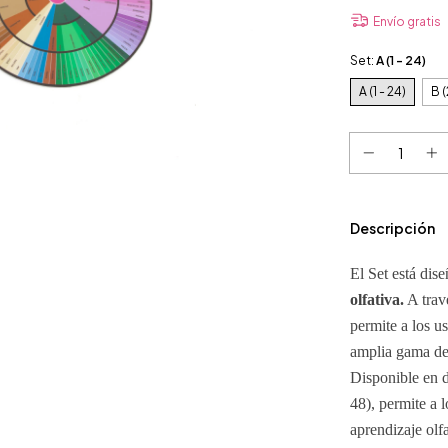
Envío gratis
Set:
A (1 - 24)
A (1 - 24)
B (
Descripción
El Set está dis
olfativa.
A trav
permite a los u
amplia gama d
Disponible en 
48), permite a l
aprendizaje olfa