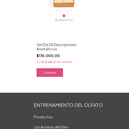
Set De 24 Descriptores
Aromáticos
$176.000,00
3
x
$58.666,67
sin interés
Comprar
ENTRENAMIENTO DEL OLFATO
Productos
Los Aromas del Vino