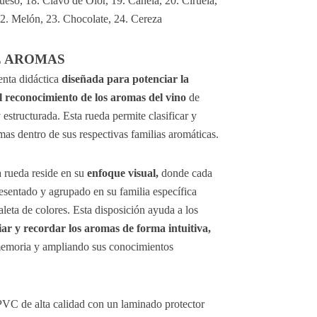
ueso, 18. Clavo de Olor, 19. Canela, 20. Ciruela, 
2. Melón, 23. Chocolate, 24. Cereza
E AROMAS
nta didáctica 
diseñada para potenciar la 
l reconocimiento de los aromas del vino
 de 
estructurada. Esta rueda permite clasificar y 
mas dentro de sus respectivas familias aromáticas.
a rueda reside en su 
enfoque visual,
 donde cada 
esentado y agrupado en su familia específica 
leta de colores. Esta disposición ayuda a los 
iar y recordar los aromas de forma intuitiva,
memoria y ampliando sus conocimientos 
VC de alta calidad con un laminado protector 