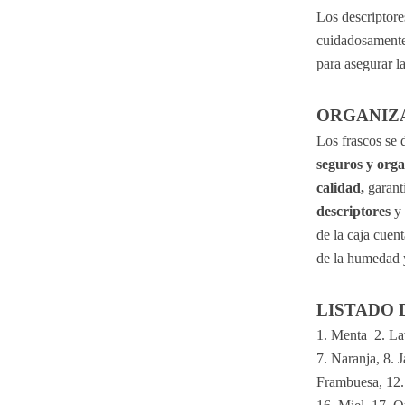
Los descriptore
cuidadosamente
para asegurar l
ORGANIZ
Los frascos se 
seguros y org
calidad,
 garant
descriptores
 y
de la caja cuen
de la humedad y
LISTADO 
1. Menta  2. Lav
7. Naranja, 8. 
Frambuesa, 12.