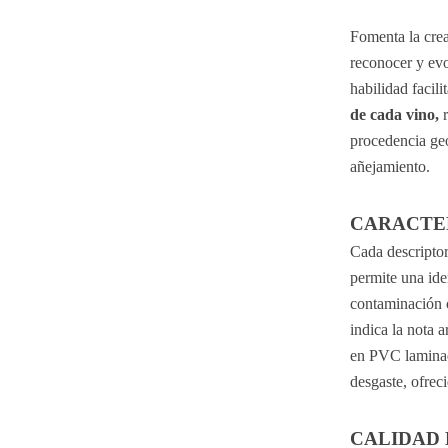
Fomenta la cre
reconocer y evo
habilidad facilit
de cada vino,
 
procedencia geo
añejamiento.
CARACTE
Cada descriptor
permite una iden
contaminación c
indica la nota 
en PVC laminado 
desgaste, ofrec
CALIDAD 