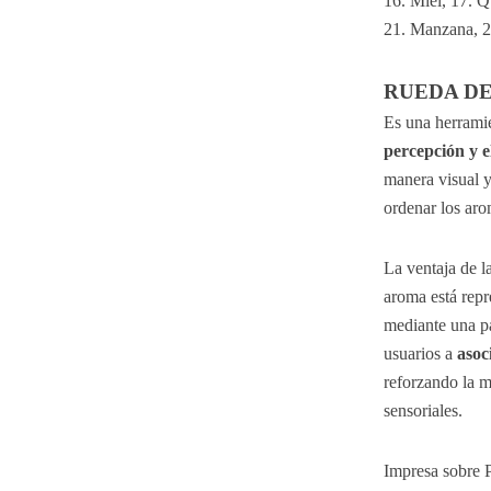
16. Miel, 17. Q
21. Manzana, 2
RUEDA D
Es una herramie
percepción y e
manera visual y 
ordenar los aro
La ventaja de l
aroma está repr
mediante una pa
usuarios a 
asoc
reforzando la 
sensoriales.
Impresa sobre P