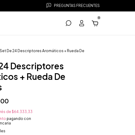
PREGUNTAS FRECUENTES
0
Set De 24 Descriptores Aromáticos + Rueda De
 24 Descriptores
icos + Rueda De
s
,00
erés de
$64.333,33
nto
pagando con
ncaria
les