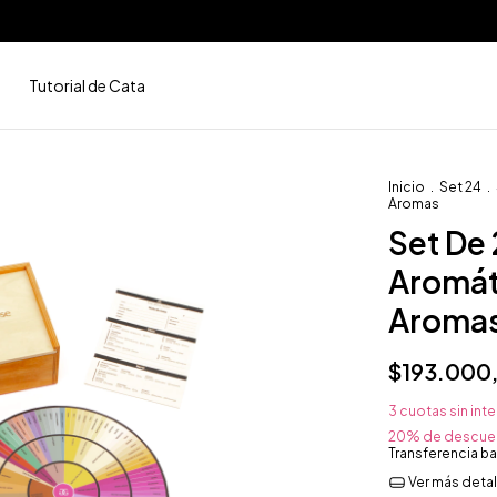
Tutorial de Cata
Inicio
.
Set 24
.
Aromas
Set De
Aromát
Aroma
$193.000
3
cuotas sin int
20% de descue
Transferencia ba
Ver más detal