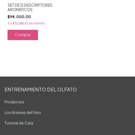
SET DE 12 DESCRIPTORES
AROMÁTICOS
$98.000,00
3
x
$32.666,67
sin interés
Comprar
ENTRENAMIENTO DEL OLFATO
Productos
Los Aromas del Vino
Tutorial de Cata